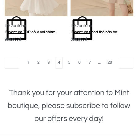
L’Aventura
L’Aventura
L’Aventura TOP cổ V vai chờm
L’Aventura Short thô hàn be
999.000
₫
899.000
₫
MUA NGAY
MUA NGAY
1
2
3
4
5
6
7
…
23
Thank you for your attention to Mint
boutique, please subscribe to follow
our offers every day!