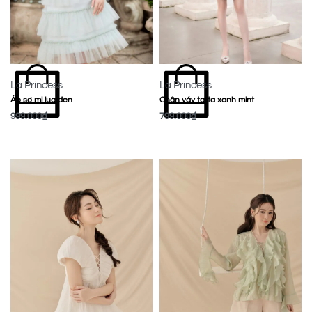
La Princess
La Princess
Áo sơ mi lụa đen
Chân váy tafta xanh mint
999.000
₫
799.000
₫
MUA NGAY
MUA NGAY