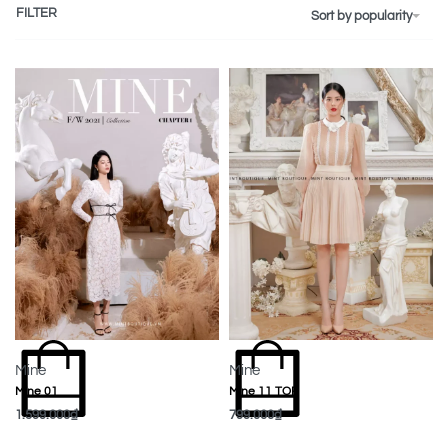
FILTER
Sort by popularity
Mine
Mine
Mine 01
Mine 11 TOP
1.599.000
₫
799.000
₫
MUA NGAY
MUA NGAY