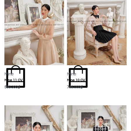
Mine
Mine
Mine 11 CV
Mine 10 CV
599.000
₫
799.000
₫
MUA NGAY
MUA NGAY