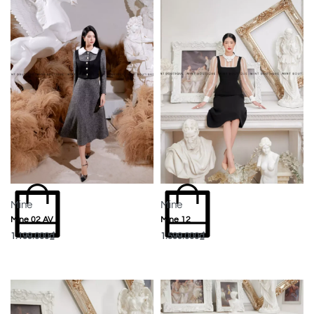
Mine
Mine
Mine 02 AV
Mine 12
1.199.000
₫
1.599.000
₫
MUA NGAY
MUA NGAY