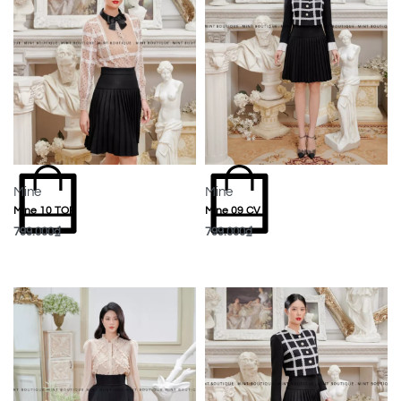
Mine
Mine
Mine 10 TOP
Mine 09 CV
799.000
₫
799.000
₫
MUA NGAY
MUA NGAY