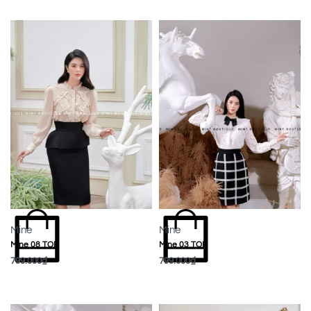
Mine
Mine
Mine 08 TOP
Mine 03 TOP
799.000
₫
799.000
₫
MUA NGAY
MUA NGAY