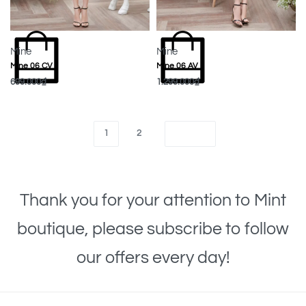
Mine
Mine
Mine 06 CV
Mine 06 AV
699.000
₫
1.299.000
₫
MUA NGAY
MUA NGAY
1
2
Thank you for your attention to Mint
boutique, please subscribe to follow
our offers every day!