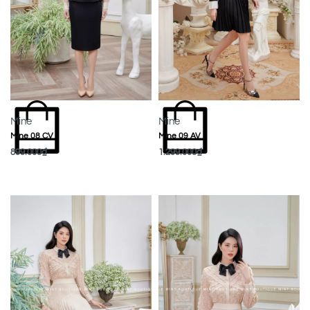
Mine
Mine
Mine 08 CV
Mine 09 AV
899.000
₫
1.299.000
₫
MUA NGAY
MUA NGAY