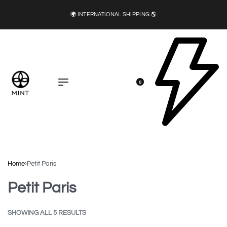
🌍 INTERNATIONAL SHIPPING 🌎
0
Home
›
Petit Paris
Petit Paris
SHOWING ALL 5 RESULTS