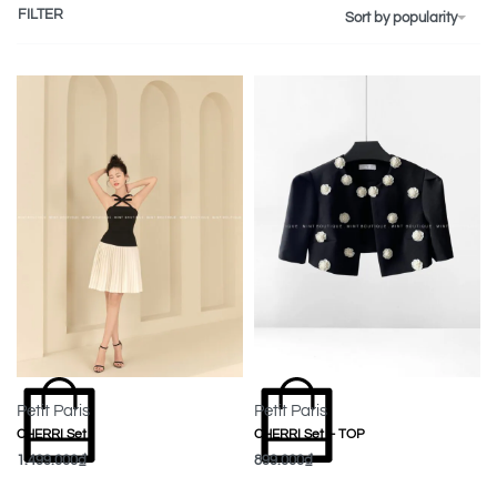
FILTER
Sort by popularity
Petit Paris
Petit Paris
CHERRI Set – TOP
CHERRI Set
899.000
₫
1.499.000
₫
MUA NGAY
MUA NGAY