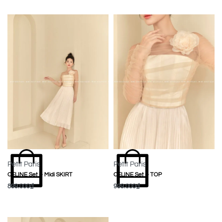
Petit Paris
Petit Paris
CELINE Set – Midi SKIRT
CELINE Set – TOP
899.000
₫
999.000
₫
MUA NGAY
MUA NGAY