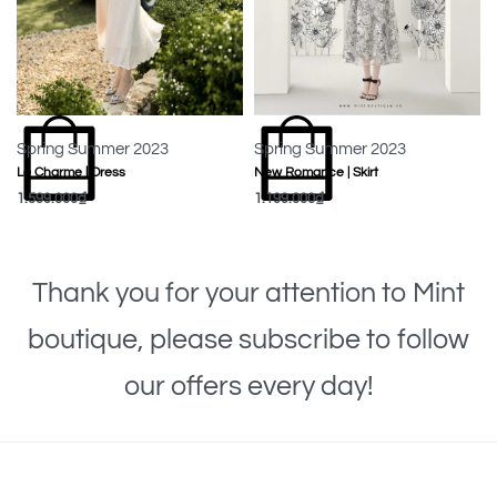
Spring Summer 2023
Spring Summer 2023
Le Charme | Dress
New Romance | Skirt
1.599.000
₫
1.199.000
₫
MUA NGAY
MUA NGAY
Thank you for your attention to Mint
boutique, please subscribe to follow
our offers every day!