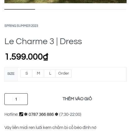
SPRING SUMMER 2023
Le Charme 3 | Dress
1.599.000
₫
S
M
L
Order
SIZE
THÊM VÀO GIỎ
Hotline:
✽ 0787 366 886 ✽
(7:30-22:00)
Váy liền midi ren lưới kem chấm bi cổ bèo đính nơ