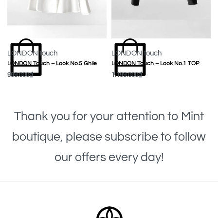
LONDON touch
LONDON touch
LONDON Touch – Look No.5 Ghile
LONDON Touch – Look No.1 TOP
999.000
₫
1.199.000
₫
MUA NGAY
MUA NGAY
Thank you for your attention to Mint
boutique, please subscribe to follow
our offers every day!