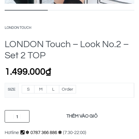
LONDON TOUCH
LONDON Touch – Look No.2 –
Set 2 TOP
1.499.000
₫
S
M
L
Order
SIZE
THÊM VÀO GIỎ
Hotline:
✽ 0787 366 886 ✽
(7:30-22:00)