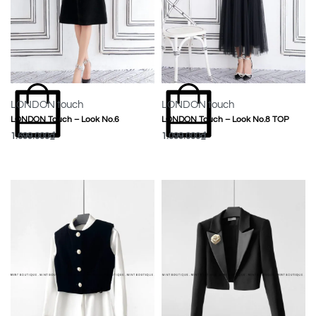
LONDON touch
LONDON touch
LONDON Touch – Look No.6
LONDON Touch – Look No.8 TOP
1.699.000
₫
1.099.000
₫
MUA NGAY
MUA NGAY