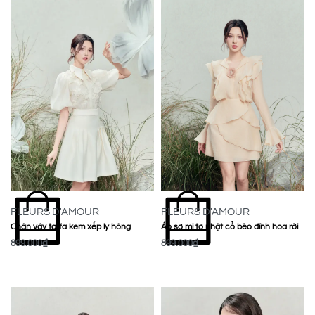
FLEURS D'AMOUR
FLEURS D'AMOUR
Chân váy taffa kem xếp ly hông
Áo sơ mi tơ nhật cổ bèo đính hoa rời
899.000
₫
899.000
₫
MUA NGAY
MUA NGAY